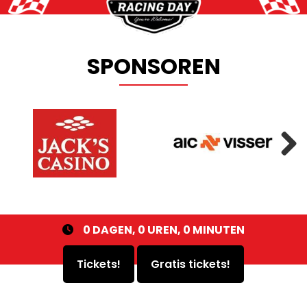
SPONSOREN
Next
0
DAGEN,
0
UREN,
0
MINUTEN
Tickets!
Gratis tickets!